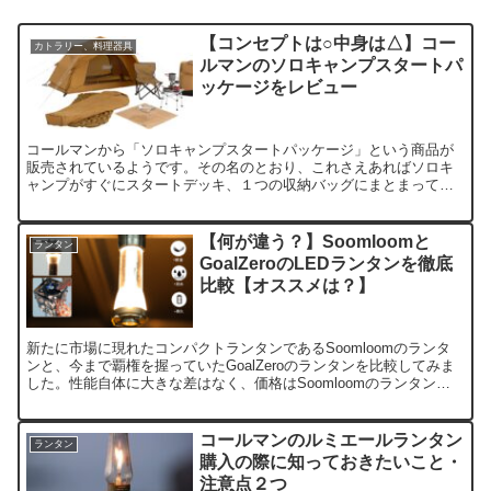
【コンセプトは○中身は△】コー
カトラリー、料理器具
ルマンのソロキャンプスタートパ
ッケージをレビュー
コールマンから「ソロキャンプスタートパッケージ」という商品が
販売されているようです。その名のとおり、これさえあればソロキ
ャンプがすぐにスタートデッキ、１つの収納バッグにまとまってい
るというコンセプトの商品について、コスパ等の観点からレビュー
します。
【何が違う？】Soomloomと
ランタン
GoalZeroのLEDランタンを徹底
比較【オススメは？】
新たに市場に現れたコンパクトランタンであるSoomloomのランタ
ンと、今まで覇権を握っていたGoalZeroのランタンを比較してみま
した。性能自体に大きな差はなく、価格はSoomloomのランタンの
方が安価なので、Soomloomの方がコスパが良いと言えそうです。
コールマンのルミエールランタン
ランタン
購入の際に知っておきたいこと・
注意点２つ