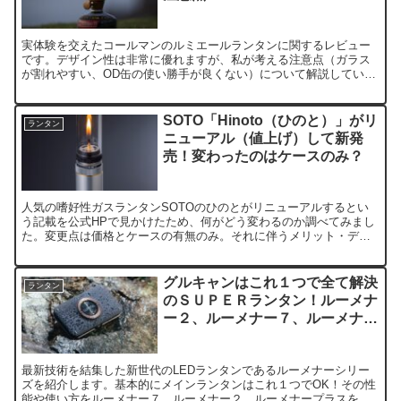
実体験を交えたコールマンのルミエールランタンに関するレビュー
です。デザイン性は非常に優れますが、私が考える注意点（ガラス
が割れやすい、OD缶の使い勝手が良くない）について解説していま
す。購入を検討している方にはぜひ知っておいていただきたい情報
です。
SOTO「Hinoto（ひのと）」がリ
ランタン
ニューアル（値上げ）して新発
売！変わったのはケースのみ？
人気の嗜好性ガスランタンSOTOのひのとがリニューアルするとい
う記載を公式HPで見かけたため、何がどう変わるのか調べてみまし
た。変更点は価格とケースの有無のみ。それに伴うメリット・デメ
リットを分かりやすくまとめました。
グルキャンはこれ１つで全て解決
ランタン
のＳＵＰＥＲランタン！ルーメナ
ー２、ルーメナー７、ルーメナー
プラスを比較・紹介！
最新技術を結集した新世代のLEDランタンであるルーメナーシリー
ズを紹介します。基本的にメインランタンはこれ１つでOK！その性
能や使い方をルーメナー７、ルーメナー２、ルーメナープラスを比