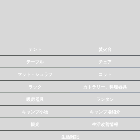
テント
焚火台
テーブル
チェア
マット・シュラフ
コット
ラック
カトラリー、料理器具
暖房器具
ランタン
キャンプ小物
キャンプ場紹介
観光
生活改善情報
生活雑記