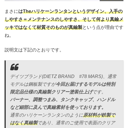
まさに
は
Theハリケーンランタンというデザイン、入手の
しやすさ＝メンテナンスのしやすさ、そして何より真鍮メ
ッキではなくて材質そのものが真鍮製
という点が理由です
ね。
説明文は下記のとおりです。
デイツブランド(DIETZ BRAND #78 MARS)、通常
モデルは鋼板製ですが
今回お届けするモデルは特別
限定品仕様の真鍮製クリアー塗装仕上げ
です。
バーナー、調整つまみ、タンクキャップ、ハンドル
など細部に及んで真鍮素材を使っております。
通常のハリケーンランタンのように
原材料が鉄製で
はなく真鍮製
であり、通常のご使用で表面のクリア