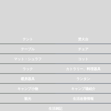
テント
焚火台
テーブル
チェア
マット・シュラフ
コット
ラック
カトラリー、料理器具
暖房器具
ランタン
キャンプ小物
キャンプ場紹介
観光
生活改善情報
生活雑記