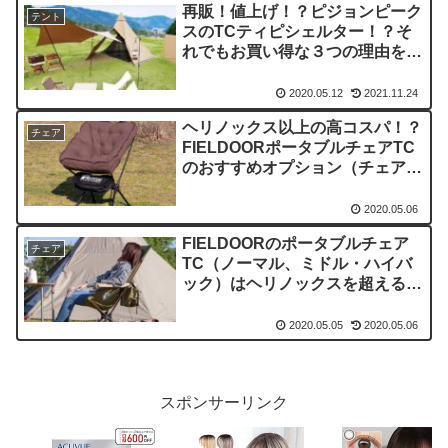
再販！値上げ！？ピジョンピーク
テント
スのTCティピシェルター！？そ
れでもお買い得な３つの理由をサ
ーカスTCと比較しながら解説！
2020.05.12
2021.11.24
ヘリノックス以上の高コスパ！？
チェア
FIELDOORポータブルチェアTC
のおすすめオプション（チェアカ
バークッション、ロッカーベー
ス）を紹介！
2020.05.06
FIELDOORのポータブルチェア
チェア
TC（ノーマル、ミドル・ハイバ
ック）はヘリノックスを超える高
コスパチェアか！？徹底比較・レ
ビュー！
2020.05.05
2020.05.06
スポンサーリンク