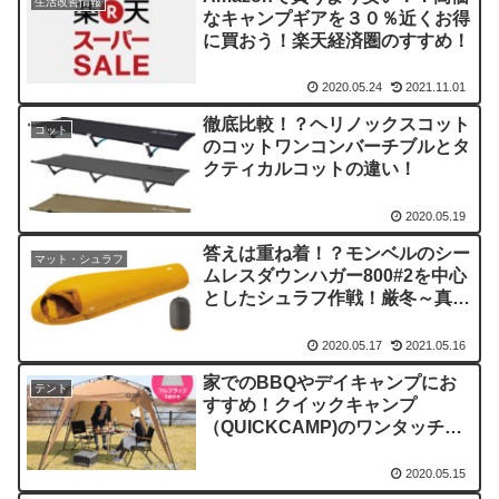
生活改善情報
なキャンプギアを３０％近くお得
に買おう！楽天経済圏のすすめ！
2020.05.24
2021.11.01
徹底比較！？ヘリノックスコット
コット
のコットワンコンバーチブルとタ
クティカルコットの違い！
2020.05.19
答えは重ね着！？モンベルのシー
マット・シュラフ
ムレスダウンハガー800#2を中心
としたシュラフ作戦！厳冬～真夏
まで対応可能な使い方！
2020.05.17
2021.05.16
家でのBBQやデイキャンプにお
テント
すすめ！クイックキャンプ
（QUICKCAMP)のワンタッチタ
ープが使い勝手が良くコスパ高そ
う！？
2020.05.15