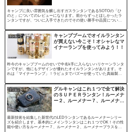
キャンプに良い雰囲気を醸し出すガスランタンであるSOTOの「ひ
のと」についてのレビューになります。前からずっとほしかったラ
ンタンですが、ついに入手できたのでその使い勝手や品質について
まとめてみました。
キャンプブームでオイルランタン
ランタン
が買えない今こそ！オシャレなマ
イナーランプを使ってみよう！！
昨今のキャンプブームのせいで中名k手に入らないハリケーンランタ
ンですが、他にもデザインが優れたオイルランタンがあります。そ
れは「マイナーランプ」！ラピュタでパズーが使っていた真鍮製の
気品あふれるランタンは「カンブリアンランタン」のコピー品です
が非常に味があるものです。
グルキャンはこれ１つで全て解決
ランタン
のＳＵＰＥＲランタン！ルーメナ
ー２、ルーメナー７、ルーメナー
プラスを比較・紹介！
最新技術を結集した新世代のLEDランタンであるルーメナーシリー
ズを紹介します。基本的にメインランタンはこれ１つでOK！その性
能や使い方をルーメナー７、ルーメナー２、ルーメナープラスを比
較しながら紹介しています。