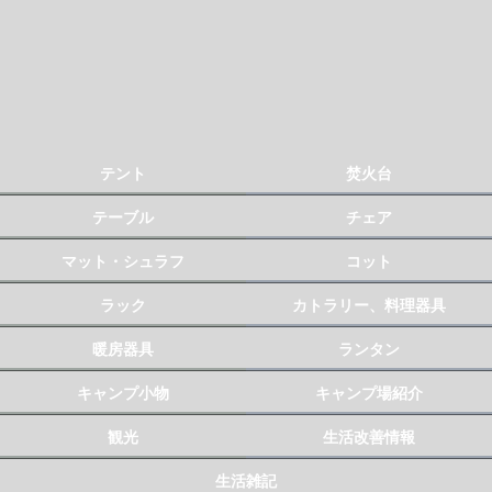
テント
焚火台
テーブル
チェア
マット・シュラフ
コット
ラック
カトラリー、料理器具
暖房器具
ランタン
キャンプ小物
キャンプ場紹介
観光
生活改善情報
生活雑記