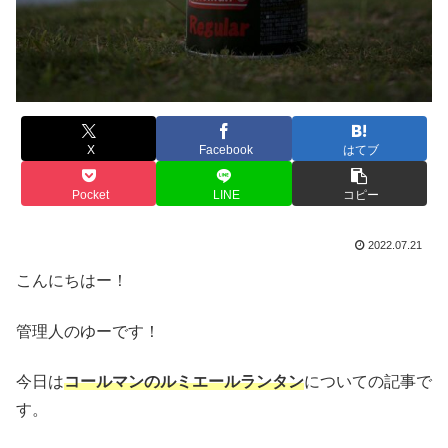
X
Facebook
はてブ
Pocket
LINE
コピー
2022.07.21
こんにちはー！
管理人のゆーです！
今日は
コールマンのルミエールランタン
についての記事で
す。