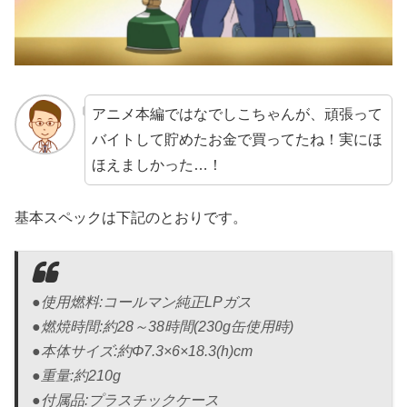
アニメ本編ではなでしこちゃんが、頑張って
バイトして貯めたお金で買ってたね！実にほ
ほえましかった…！
基本スペックは下記のとおりです。
●使用燃料:コールマン純正LPガス
●燃焼時間:約28～38時間(230g缶使用時)
●本体サイズ:約Φ7.3×6×18.3(h)cm
●重量:約210g
●付属品:プラスチックケース