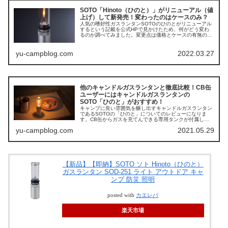
SOTO「Hinoto（ひのと）」がリニューアル（値
上げ）して新発売！変わったのはケースのみ？
人気の嗜好性ガスランタンSOTOのひのとがリニューアル
するという記載を公式HPで見かけたため、何がどう変わ
るのか調べてみました。変更点は価格とケースの有無の
み。それに伴うメリット・デメリットを分かりやすくまと
めました。
yu-campblog.com
2022.03.27
他のキャンドルガスランタンと徹底比較！CB缶
ユーザーにはキャンドルガスランタンの
SOTO「ひのと」がおすすめ！
キャンプに良い雰囲気を醸し出すキャンドルガスランタン
であるSOTOの「ひのと」についてのレビューになりま
す。CB缶からガスを充てんできる専用タンクが付属して
いるため低コスパ、省荷物化ができる優れもの！他のキャ
yu-campblog.com
2021.05.29
ンドルガスランタンと比較しながらのレビューです！
【新品】【即納】SOTO ソト Hinoto（ひのと）
ガスランタン SOD-251 ライト アウトドア キャ
ンプ 防災 照明
posted with
カエレバ
楽天市場