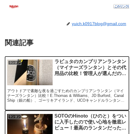
yuich.k0917blog@gmail.com
関連記事
ラピュタのカンブリアンランタン
ランタン
（マイナーズランタン）とその代
用品の比較！管理人が選んだのは
UCOキャンドルランタン！！
アウトドアで素敵な夜を過ごすためのカンブリアンランタン（マイ
ナーズランタン）比較！E.Thomas & Williams、JD Burford、Canal
Ship（銀の船）、ゴーリキアイランド、UCOキャンドルランタンの
特徴！
SOTOのHinoto（ひのと）をつい
ランタン
に入手したので使い心地を徹底レ
ビュー！最高のランタンだった
件！