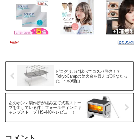
ピコグリルに比べてコスパ最強！？
TokyoCampの焚火台を買えばOKなたっ
た１つの理由
あのホンマ製作所が組み立て式薪ストー
ブを出している件！フォールディングキ
ャンプストーブ HS-440をレビュー！
コメント