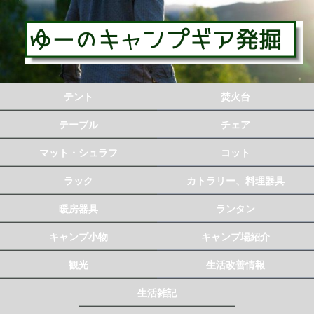
テント
焚火台
テーブル
チェア
マット・シュラフ
コット
ラック
カトラリー、料理器具
暖房器具
ランタン
キャンプ小物
キャンプ場紹介
観光
生活改善情報
生活雑記