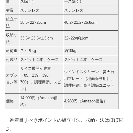
量
ス除く）
ース除く）
材質
ステンレス
ステンレス
組立寸
38.5×22×25cm
40.2×21.2×26.8cm
法
収納寸
33.5× 23.5×1.3 cm
32×22×約1cm
法
耐荷重
７～８kg
約10kg
付属品
スピット２本、ケース
スピット２本、ケース
サイズ展開が豊富
ウインドスクリーン、焚火台
オプシ
（85、239、398、
用プレート（地面保護用）、
ョン等
760）、調理用網、スピ
調理用網、高さ調節ユニット
ット
14,000円（Amazon価
価格
4,980円（Amazon価格）
格）
一番着目すべきポイントの組立寸法、収納寸法はほぼ同
じ、