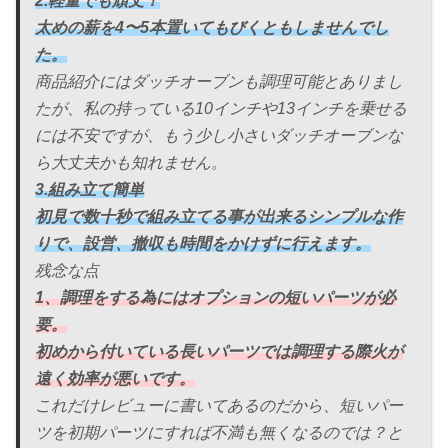
2.軽量でも頑丈！
太めの薪を4〜5本置いてもびくともしませんでし
た。
商品紹介にはダッチオーブンも調理可能とありまし
たが、私の持っている10インチや13インチを乗せる
には不安ですが、もう少し小さいダッチオーブンな
ら大丈夫かも知れません。
3.組み立て簡単
初見で数十秒で組み立てる事が出来るシンプルな作
りで、設営、撤収も時間をかけずに行えます。
残念な点
1、調理をする為にはオプションの短いパーツが必
要。
初めから付いている長いパーツでは調理する際火が
遠く効率が悪いです。
これだけレビューに書いてあるのだから、短いパー
ツを初期パーツにすれば不満も無くなるのでは？と