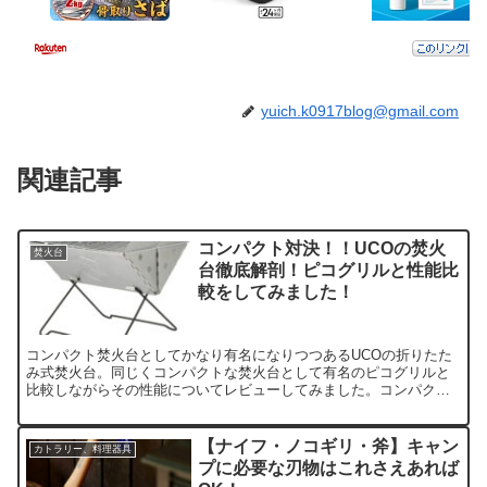
yuich.k0917blog@gmail.com
関連記事
コンパクト対決！！UCOの焚火
焚火台
台徹底解剖！ピコグリルと性能比
較をしてみました！
コンパクト焚火台としてかなり有名になりつつあるUCOの折りたた
み式焚火台。同じくコンパクトな焚火台として有名のピコグリルと
比較しながらその性能についてレビューしてみました。コンパクト
性と使用感のバランスが良く取れたコスパの良い焚火台と言えそう
です！
【ナイフ・ノコギリ・斧】キャン
カトラリー、料理器具
プに必要な刃物はこれさえあれば