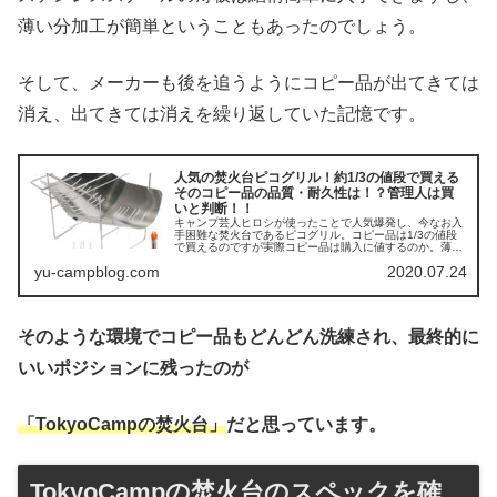
薄い分加工が簡単ということもあったのでしょう。
そして、メーカーも後を追うようにコピー品が出てきては
消え、出てきては消えを繰り返していた記憶です。
人気の焚火台ピコグリル！約1/3の値段で買える
そのコピー品の品質・耐久性は！？管理人は買
いと判断！！
キャンプ芸人ヒロシが使ったことで人気爆発し、今なお入
手困難な焚火台であるピコグリル。コピー品は1/3の値段
で買えるのですが実際コピー品は購入に値するのか。薄型
ステンレス焚火台の耐久性を踏まえると管理人的には買
yu-campblog.com
2020.07.24
い！です！その使い方についても解説します！
そのような環境でコピー品もどんどん洗練され、最終的に
いいポジションに残ったのが
「TokyoCampの焚火台」
だと思っています。
TokyoCampの焚火台のスペックを確