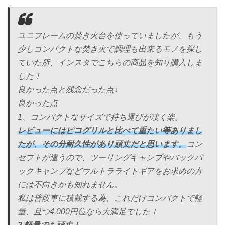
ユニフレームの焚き火台を使っていましたが、もう
少しコンパクトな焚き火で調理も出来るモノを探し
ていた所、インスタでこちらの商品を知り購入しま
した！
良かった点と残念だった点↓
良かった点
1、コンパクトなサイズで持ち運びが凄く楽。
レビューにはピコグリルと比べて重たい等ありまし
たが、その分耐久性があり頑丈だと思います。
コン
セプトが違うので、ツーリングキャンプやバックパ
ックキャンプなどウルトラライトギアをお求めの方
には不向きかも知れません。
私は普段車に積載する為、これだけコンパクトで軽
量、且つ4,000円位なら大満足でした！