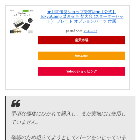
★月間優良ショップ受賞店★【公式】
TokyoCamp 焚き火台 焚火台 (スターターセッ
ト) プレート オプションパーツ 付属
posted with
カエレバ
楽天市場
Amazon
Yahooショッピング
手頃な価格にひかれて購入し、まだ実地には使用し
ていません。
確認のため組立てようとしてパーツをいじっている