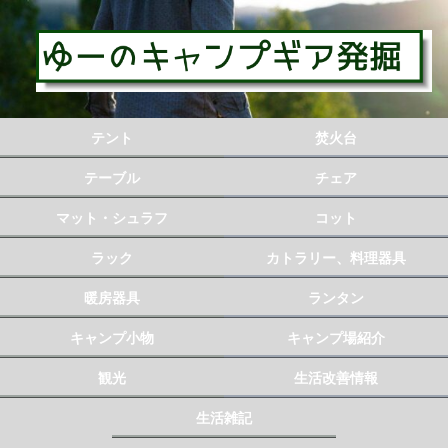
テント
焚火台
テーブル
チェア
マット・シュラフ
コット
ラック
カトラリー、料理器具
暖房器具
ランタン
キャンプ小物
キャンプ場紹介
観光
生活改善情報
生活雑記