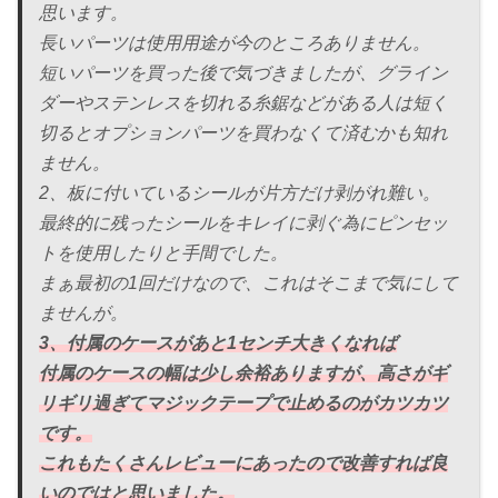
思います。
長いパーツは使用用途が今のところありません。
短いパーツを買った後で気づきましたが、グライン
ダーやステンレスを切れる糸鋸などがある人は短く
切るとオプションパーツを買わなくて済むかも知れ
ません。
2、板に付いているシールが片方だけ剥がれ難い。
最終的に残ったシールをキレイに剥ぐ為にピンセッ
トを使用したりと手間でした。
まぁ最初の1回だけなので、これはそこまで気にして
ませんが。
3、付属のケースがあと1センチ大きくなれば
付属のケースの幅は少し余裕ありますが、高さがギ
リギリ過ぎてマジックテープで止めるのがカツカツ
です。
これもたくさんレビューにあったので改善すれば良
いのではと思いました。