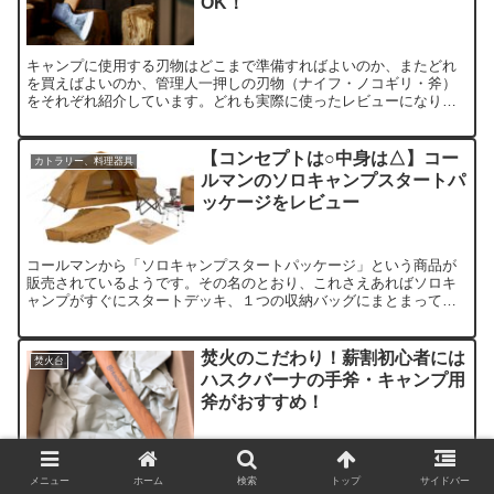
OK！
キャンプに使用する刃物はどこまで準備すればよいのか、またどれ
を買えばよいのか、管理人一押しの刃物（ナイフ・ノコギリ・斧）
をそれぞれ紹介しています。どれも実際に使ったレビューになりま
すので、購入を検討している方には参考になると思います。
【コンセプトは○中身は△】コー
カトラリー、料理器具
ルマンのソロキャンプスタートパ
ッケージをレビュー
コールマンから「ソロキャンプスタートパッケージ」という商品が
販売されているようです。その名のとおり、これさえあればソロキ
ャンプがすぐにスタートデッキ、１つの収納バッグにまとまってい
るというコンセプトの商品について、コスパ等の観点からレビュー
します。
焚火のこだわり！薪割初心者には
焚火台
ハスクバーナの手斧・キャンプ用
斧がおすすめ！
初心者にオススメの薪割用手斧・キャンプ用斧のハスクバーナをご
紹介します。お値段もお安いのに、しっかりとした品質、重厚なデ
メニュー
ホーム
検索
トップ
サイドバー