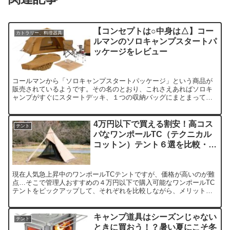
【コンセプトは○中身は△】コー
カトラリー、料理器具
ルマンのソロキャンプスタートパ
ッケージをレビュー
コールマンから「ソロキャンプスタートパッケージ」という商品が
販売されているようです。その名のとおり、これさえあればソロキ
ャンプがすぐにスタートデッキ、１つの収納バッグにまとまってい
るというコンセプトの商品について、コスパ等の観点からレビュー
します。
4万円以下で買える割安！高コス
テント
パなワンポールTC（テクニカル
コットン）テント６選を比較・紹
介！
現在人気急上昇中のワンポールTCテントですが、価格が高いのが難
点…そこで管理人おすすめの４万円以下で購入可能なワンポールTC
テントをピックアップして、それぞれを比較しながら、メリット・
デメリットを踏まえご紹介します。
キャンプ道具はシーズンじゃない
テント
ときに買おう！？暑い夏にこそ冬