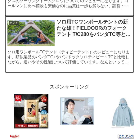
クスのツーリングドームクロウについてのレビューになります。コ
ールマンに比べ値段も安価なのに品質は一歩も劣らない、設営・撤
収のしやすさ、高い天井、両面メッシュ、広い前室を持つ素晴らし
いドーム型テントです。
ソロ用TCワンポールテントの新
テント
たな雄！FIELDOORのフォーク
テント T/C280をパンダTC等と徹
底比較
ソロ用ワンポールTCテント（ティピーテント）のレビューになりま
す。類似製品のパンダTC+やバンドックソロティピー１TCと比較し
ながら、違いやその性能について評価しています。なんといっても
特徴は2股化！メリットデメリットを含めてご紹介します。
スポンサーリンク