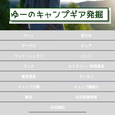
テント
焚火台
テーブル
チェア
マット・シュラフ
コット
ラック
カトラリー、料理器具
暖房器具
ランタン
キャンプ小物
キャンプ場紹介
観光
生活改善情報
生活雑記