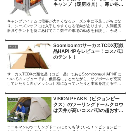
キャンプ（暖房器具）、寒い冬こ
そテントの準備を！
キャンプアイテムは需要が大きくなるシーズン中に不足しがちにな
り、シーズンオフには入手しやすくなる傾向があります。人気暖房
器具やテントを例にあげてここ数年の市場の動きを解説し、今現在
購入しておくべきキャンプギアをご紹介しています。
SoomloomのサーカスTCDX類似
テント
品HAPI 4Pをレビュー！コスパ◎
のテント！
サーカスTCDXの類似品（コピー品）であるSoomloomのHAPI4Pに
ついてのレビューです。低価格にまとめながら、サブポールが充実
していたり１面がメッシュ仕様になっていたりと本家を超える性能
をもっているテントです。コピー品にありがちな品質もレビュー等
を踏まえながら説明します。
VISION PEAKS（ビジョンピー
テント
クス）のツーリングドームクロウ
は天井が高いコスパ◎の超おすす
めソロ用テント！
コールマンのツーリングドームにとても似ている！？ビジョンピー