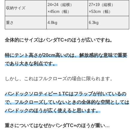
24×24（縦横）
27×19（縦横）
収納サイズ
×45cm（幅）
×53cm（幅）
重さ
4.8kg
6.3kg
全体的にサイズはパンダTC+のほうが広いですね。
特にテント高さが20cm高いのは、解放感的な意味で重要
であり大きな利点です。
しかし、これはフルクローズの場合に限られます。
バンドックソロティピー１TCはフラップが付いているの
で、フルクローズしていないときの全体的な空間としては
バンドックのほうが広く使えると思います。
重さについてはなぜかパンダTC+のほうが重い…