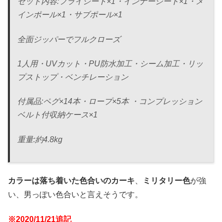
セット内容:フライシート×1・インナーシート×1・メ
インポール×1・サブポール×1
全面ジッパーでフルクローズ
1人用・UVカット・PU防水加工・シーム加工・リッ
プストップ・ベンチレーション
付属品:ペグ×14本・ロープ×5本 ・コンプレッション
ベルト付収納ケース×1
重量:約4.8kg
カラーは落ち着いた色合いのカーキ
、
ミリタリー色
が強
い、男っぽい色合いと言えそうです。
※2020/11/21追記