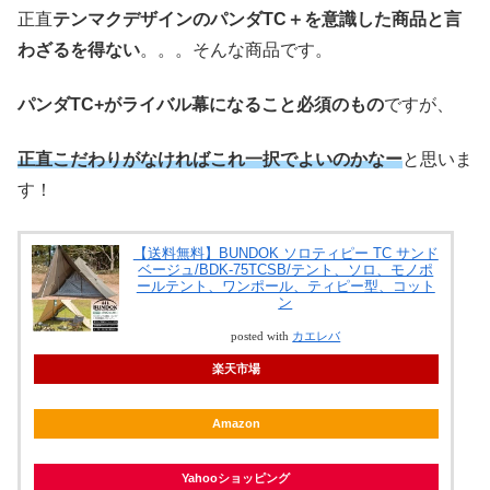
正直
テンマクデザインのパンダTC＋を意識した商品と言
わざるを得ない
。。。そんな商品です。
パンダTC+がライバル幕になること必須のもの
ですが、
正直こだわりがなければこれ一択でよいのかなー
と思いま
す！
【送料無料】BUNDOK ソロティピー TC サンド
ベージュ/BDK-75TCSB/テント、ソロ、モノポ
ールテント、ワンポール、ティピー型、コット
ン
posted with
カエレバ
楽天市場
Amazon
Yahooショッピング