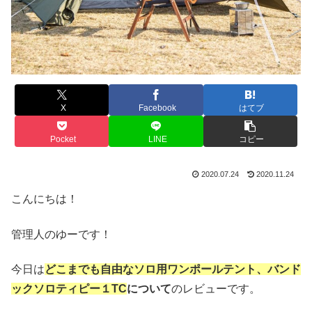
X
Facebook
はてブ
Pocket
LINE
コピー
2020.07.24
2020.11.24
こんにちは！
管理人のゆーです！
今日は
どこまでも自由なソロ用ワンポールテント、バンド
ックソロティピー１TC
について
のレビューです。