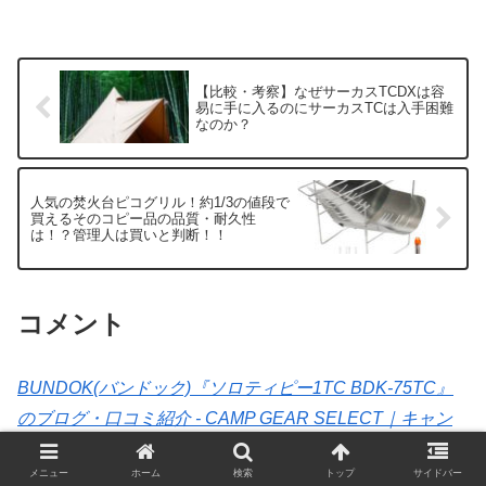
【比較・考察】なぜサーカスTCDXは容
易に手に入るのにサーカスTCは入手困難
なのか？
人気の焚火台ピコグリル！約1/3の値段で
買えるそのコピー品の品質・耐久性
は！？管理人は買いと判断！！
コメント
BUNDOK(バンドック)『ソロティピー1TC BDK-75TC』
のブログ・口コミ紹介 - CAMP GEAR SELECT｜キャン
プ用品のブログレビュー・口コミ・SNSを見るならキャ
メニュー
ホーム
検索
トップ
サイドバー
ンプギアセレクト
より: