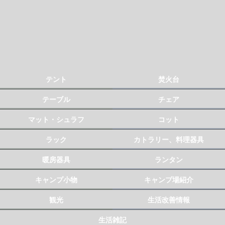
テント
焚火台
テーブル
チェア
マット・シュラフ
コット
ラック
カトラリー、料理器具
暖房器具
ランタン
キャンプ小物
キャンプ場紹介
観光
生活改善情報
生活雑記