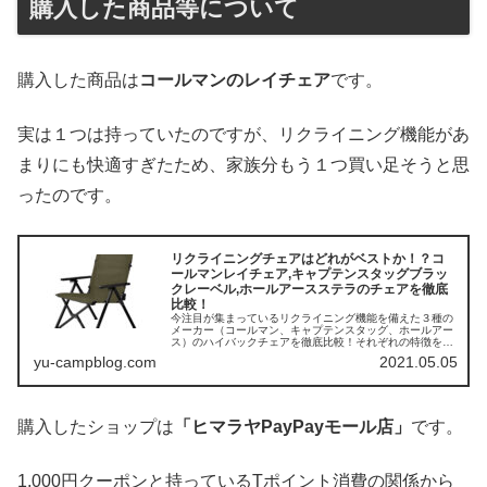
購入した商品等について
購入した商品は
コールマンのレイチェア
です。
実は１つは持っていたのですが、リクライニング機能があ
まりにも快適すぎたため、家族分もう１つ買い足そうと思
ったのです。
リクライニングチェアはどれがベストか！？コ
ールマンレイチェア,キャプテンスタッグブラッ
クレーベル,ホールアースステラのチェアを徹底
比較！
今注目が集まっているリクライニング機能を備えた３種の
メーカー（コールマン、キャプテンスタッグ、ホールアー
ス）のハイバックチェアを徹底比較！それぞれの特徴を捉
え、一番オススメのチェアをご紹介します。
yu-campblog.com
2021.05.05
購入したショップは
「ヒマラヤPayPayモール店」
です。
1,000円クーポンと持っているTポイント消費の関係から