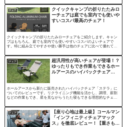
クイックキャンプの折りたたみロ
チェア
ーチェアは庭でも室内でも使いや
すいコスパ最高のチェア！
クイックキャンプの折りたたみローチェアをご紹介します。キャン
プはもちろん、庭でも室内でも使いやすいコスパのよいチェアで
す。特に組み立てやすさや使い勝手は他のチェアに比べて優れてい
るので、そこに重点をあてて紹介を行います。
超汎用性が高いチェアが登場！？
チェア
ゆったりもでき作業もできるホー
ルアースのハイバックチェア
STELLAに注目！
ホールアースから新たに販売されたハイバックチェア「ステラ」に
ついてのレビューです。リクライニング機能を活かし、調理、薪割
などの作業もでき、星を見ながらうたた寝もできる理想的なチェア
が販売されました。その詳細について解説していきます。
【座り心地は最上級】コールマン
チェア
「インフィニティチェアマック
ス」を徹底レビュー！【重さも最