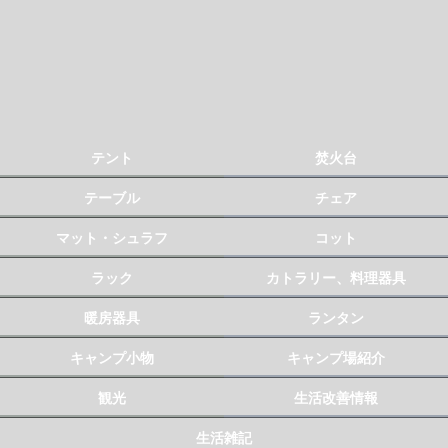
テント
焚火台
テーブル
チェア
マット・シュラフ
コット
ラック
カトラリー、料理器具
暖房器具
ランタン
キャンプ小物
キャンプ場紹介
観光
生活改善情報
生活雑記