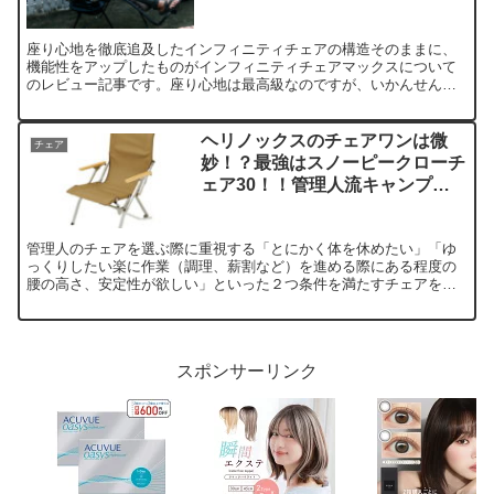
上級】
座り心地を徹底追及したインフィニティチェアの構造そのままに、
機能性をアップしたものがインフィニティチェアマックスについて
のレビュー記事です。座り心地は最高級なのですが、いかんせん重
いので、自宅等ベランダでの、短距離移動で済むシチュエーション
で使用するのがオススメです。
ヘリノックスのチェアワンは微
チェア
妙！？最強はスノーピークローチ
ェア30！！管理人流キャンプ用
チェアの選び方！
管理人のチェアを選ぶ際に重視する「とにかく体を休めたい」「ゆ
っくりしたい楽に作業（調理、薪割など）を進める際にある程度の
腰の高さ、安定性が欲しい」といった２つ条件を満たすチェアをご
紹介します。
スポンサーリンク