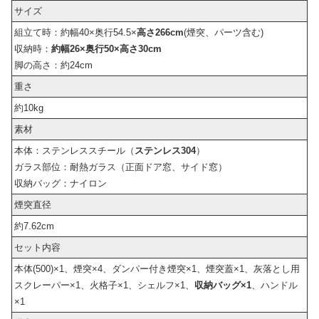
サイズ
組立て時：約幅40×奥行54.5×
高さ266cm
(煙突、パーツ含む)
収納時：
約幅26×奥行50×高さ30cm
脚の高さ：約24cm
重さ
約10kg
素材
本体：ステンレススチール（
ステンレス304
）
ガラス部位：耐熱ガラス（正面ドア窓、サイド窓）
収納バッグ：ナイロン
煙突直径
約7.62cm
セット内容
本体(500)×1、煙突×4、ダンパー付き煙突×1、煙突蓋×1、灰落とし用
スクレーパー×1、火格子×1、シェルフ×1、
収納バッグ×1
、ハンドル
×1