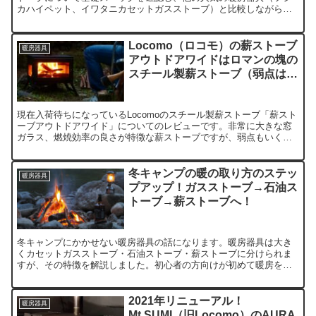
カハイペット、イワタニカセットガスストーブ）と比較しながら、
その特徴をレビューします。買う価値はあるのか？どんな方におす
すめか？ということに興味がある方向け！
Locomo（ロコモ）の薪ストーブ
暖房器具
アウトドアワイドはロマンの塊の
スチール製薪ストーブ（弱点はス
チール製であること！？）
現在入荷待ちになっているLocomoのスチール製薪ストーブ「薪スト
ーブアウトドアワイド」についてのレビューです。非常に大きな窓
ガラス、燃焼効率の良さが特徴な薪ストーブですが、弱点もいくつ
かあるので含めてご紹介します。ロマンの塊！の薪ストーブです。
冬キャンプの暖の取り方のステッ
暖房器具
プアップ！ガスストーブ→石油ス
トーブ→薪ストーブへ！
冬キャンプにかかせない暖房器具の話になります。暖房器具は大き
くカセットガスストーブ・石油ストーブ・薪ストーブに分けられま
すが、その特徴を解説しました。初心者の方向けが初めて暖房を使
う際にどれを使えば良いかも説明しています。
2021年リニューアル！
暖房器具
Mt.SUMI（旧Locomo）のAURA