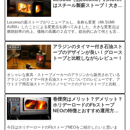
はスチール製薪ストーブ！大きな
変更点２つ
Locomoの薪ストーブがリニューアルし、名称も変更（Mt.SUMI
AURA）したことによる変更点を調べてみました。大きな変更点は
燃焼効率の向上、価格の高騰の２点です。総合的にみて何とも言え
ない変更ですが、以前と変わらずよいスチール製薪ストーブのよう
です。
アラジンのタイマー付き石油スト
暖房器具
ーブのデザインが良い！グロース
トーブと比較しながらレビュー！
オシャレな家具・ストーブメーカーのアラジンから販売されている
アラジンのタイマー付き石油ストーブについてのレビューです。ア
ウトドア用石油ストーブのスノーピークのグローストーブと比較し
ながら、アウトドア運用できるのか、またその製品の特長をレビュ
ーしました。
巻煙突はメリット？デメリット？
暖房器具
ホリデーロードのFbストーブ
NEOの特徴とおすすめ運用方
法！
今日はホリデーロードのFbストーブNEOをご紹介したいと思いま