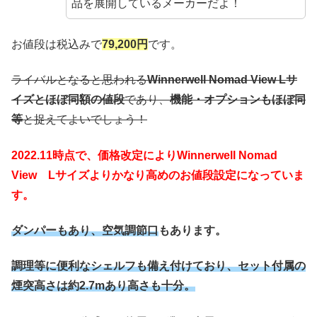
品を展開しているメーカーだよ！
お値段は税込みで
79
,200円
です。
ライバルとなると思われる
Winnerwell Nomad View Lサ
イズとほぼ同額の値段
であり、
機能・オプションもほぼ同
等
と捉えてよいでしょう！
2022.11時点で、価格改定によりWinnerwell Nomad
View Lサイズよりかなり高めのお値段設定になっていま
す。
ダンパーもあり、空気調節口
もあります。
調理等に便利なシェルフも備え付けており、セット付属の
煙突高さは約2.7mあり高さも十分。