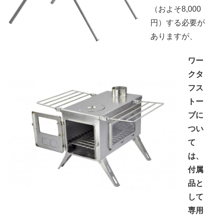
（およそ8,000
円）する必要が
ありますが、
ワー
クタ
フス
トー
ブに
つい
て
は、
付属
品と
して
専用