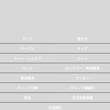
テント
焚火台
テーブル
チェア
マット・シュラフ
コット
ラック
カトラリー、料理器具
暖房器具
ランタン
キャンプ小物
キャンプ場紹介
観光
生活改善情報
生活雑記