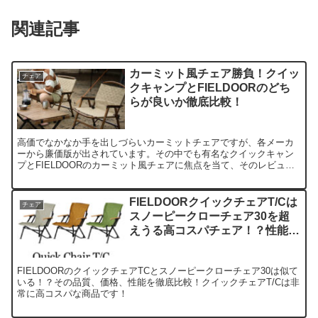
関連記事
カーミット風チェア勝負！クイッ
チェア
クキャンプとFIELDOORのどち
らが良いか徹底比較！
高価でなかなか手を出しづらいカーミットチェアですが、各メーカ
ーから廉価版が出されています。その中でも有名なクイックキャン
プとFIELDOORのカーミット風チェアに焦点を当て、そのレビュー
と品質等の比較をしました。
FIELDOORクイックチェアT/Cは
チェア
スノーピークローチェア30を超
えうる高コスパチェア！？性能を
徹底比較！
FIELDOORのクイックチェアTCとスノーピークローチェア30は似て
いる！？その品質、価格、性能を徹底比較！クイックチェアT/Cは非
常に高コスパな商品です！