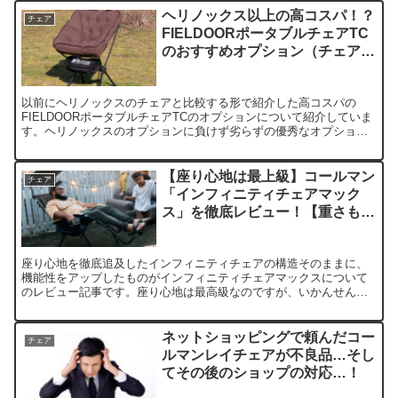
ヘリノックス以上の高コスパ！？
チェア
FIELDOORポータブルチェアTC
のおすすめオプション（チェアカ
バークッション、ロッカーベー
ス）を紹介！
以前にヘリノックスのチェアと比較する形で紹介した高コスパの
FIELDOORポータブルチェアTCのオプションについて紹介していま
す。ヘリノックスのオプションに負けず劣らずの優秀なオプション
（クッションカバー、ロッカーベース等）についてレビュー！
【座り心地は最上級】コールマン
チェア
「インフィニティチェアマック
ス」を徹底レビュー！【重さも最
上級】
座り心地を徹底追及したインフィニティチェアの構造そのままに、
機能性をアップしたものがインフィニティチェアマックスについて
のレビュー記事です。座り心地は最高級なのですが、いかんせん重
いので、自宅等ベランダでの、短距離移動で済むシチュエーション
で使用するのがオススメです。
ネットショッピングで頼んだコー
チェア
ルマンレイチェアが不良品…そし
てその後のショップの対応…！