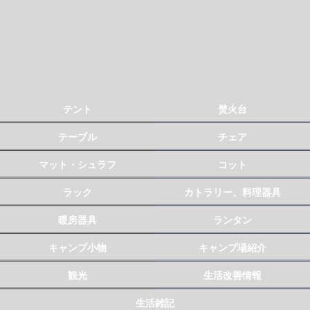
テント
焚火台
テーブル
チェア
マット・シュラフ
コット
ラック
カトラリー、料理器具
暖房器具
ランタン
キャンプ小物
キャンプ場紹介
観光
生活改善情報
生活雑記