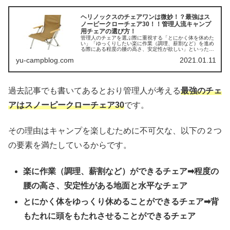
ヘリノックスのチェアワンは微妙！？最強はス
ノーピークローチェア30！！管理人流キャンプ
用チェアの選び方！
管理人のチェアを選ぶ際に重視する「とにかく体を休めた
い」「ゆっくりしたい楽に作業（調理、薪割など）を進め
る際にある程度の腰の高さ、安定性が欲しい」といった２
つ条件を満たすチェアをご紹介します。
yu-campblog.com
2021.01.11
過去記事でも書いてあるとおり管理人が考える
最強のチェ
アはスノーピークローチェア30
です。
その理由はキャンプを楽しむために不可欠な、以下の２つ
の要素を満たしているからです。
楽に作業（調理、薪割など）ができるチェア➡程度の
腰の高さ、安定性がある地面と水平なチェア
とにかく体をゆっくり休めることができるチェア➡背
もたれに頭をもたれさせることができるチェア