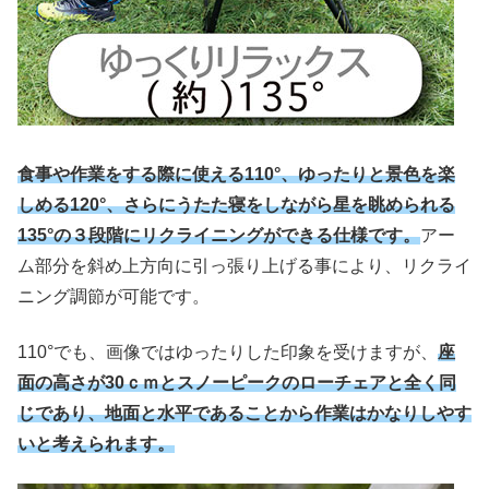
食事や作業をする際に使える110°、ゆったりと景色を楽
しめる120°、さらにうたた寝をしながら星を眺められる
135°の３段階にリクライニングができる仕様です。
アー
ム部分を斜め上方向に引っ張り上げる事により、リクライ
ニング調節が可能です。
110°でも、画像ではゆったりした印象を受けますが、
座
面の高さが30ｃｍとスノーピークのローチェアと全く同
じであり、地面と水平であることから作業はかなりしやす
いと考えられます。